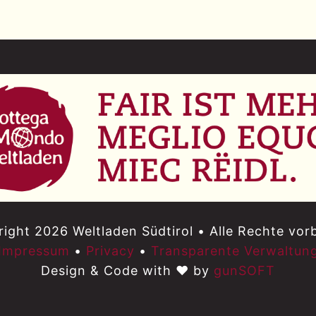
ight 2026 Weltladen Südtirol • Alle Rechte vor
Impressum
•
Privacy
•
Transparente Verwaltun
Design & Code with ♥ by
gunSOFT