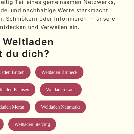
hzeitig Teil eines gemeinsamen Netzwerks,
andel und nachhaltige Werte starkmacht.
en, Schmökern oder Informieren — unsere
ntdecken und Verweilen ein.
 Weltladen
t du dich?
laden Brixen
Weltladen Bruneck
tladen Klausen
Weltladen Lana
tladen Meran
Weltladen Neumarkt
Weltladen Sterzing