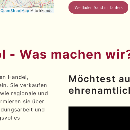
Weltladen Sand in Taufers
©
OpenStreetMap
Mitwirkende
ol - Was machen wir
Möchtest au
ren Handel,
ein. Sie verkaufen
ehrenamtlic
owie regionale und
ormieren sie über
ldungsarbeit und
svolles