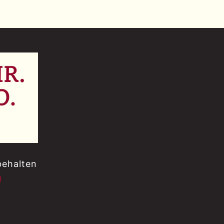
behalten
g