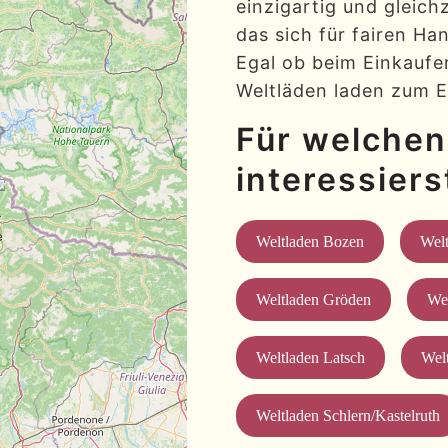
einzigartig und gleic
das sich für fairen H
Egal ob beim Einkauf
Weltläden laden zum E
Für welchen
interessiers
Weltladen Bozen
Welt
Weltladen Gröden
Wel
Weltladen Latsch
Wel
Weltladen Schlern/Kastelruth