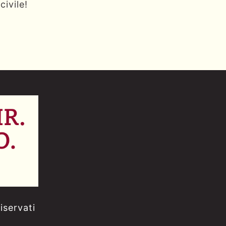
ivile!
iservati